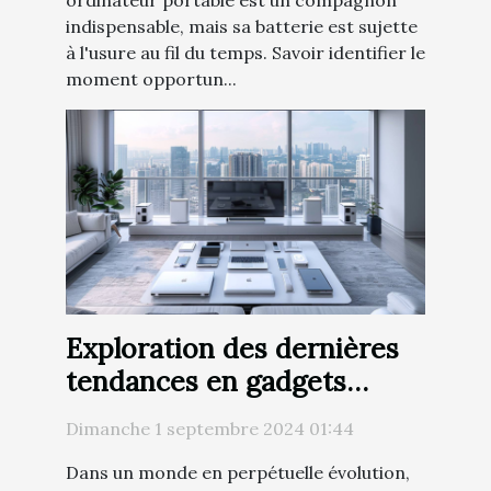
indispensable, mais sa batterie est sujette
à l'usure au fil du temps. Savoir identifier le
moment opportun...
Exploration des dernières
tendances en gadgets
technologiques pour
Dimanche 1 septembre 2024 01:44
améliorer votre quotidien
Dans un monde en perpétuelle évolution,