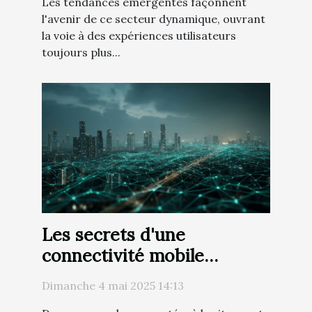
Les tendances émergentes façonnent
l'avenir de ce secteur dynamique, ouvrant
la voie à des expériences utilisateurs
toujours plus...
Les secrets d'une
connectivité mobile
infaillible optimisation de
Dimanche 4 mai 2025 14:13
votre 4G/5G