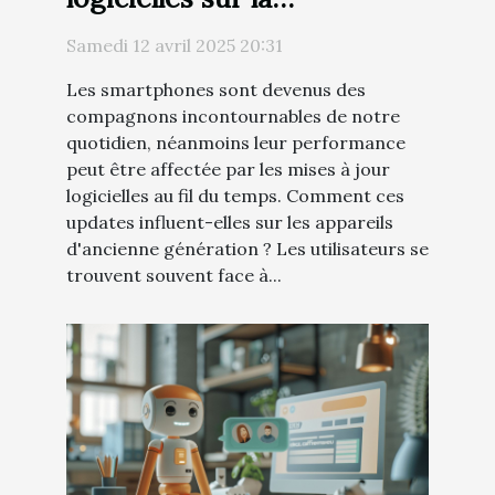
performance des
Samedi 12 avril 2025 20:31
smartphones anciens
Les smartphones sont devenus des
conseils pratiques
compagnons incontournables de notre
quotidien, néanmoins leur performance
peut être affectée par les mises à jour
logicielles au fil du temps. Comment ces
updates influent-elles sur les appareils
d'ancienne génération ? Les utilisateurs se
trouvent souvent face à...