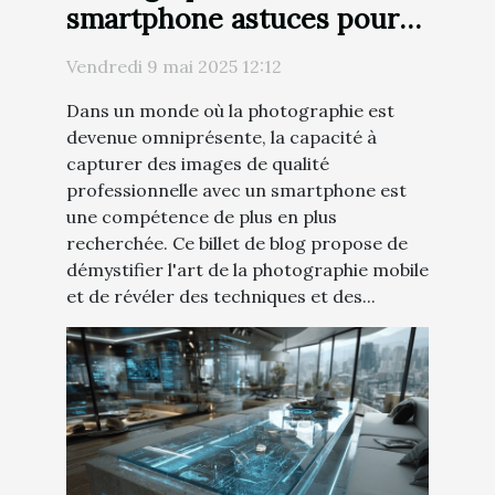
smartphone astuces pour
capturer des images
Vendredi 9 mai 2025 12:12
professionnelles avec votre
Dans un monde où la photographie est
mobile
devenue omniprésente, la capacité à
capturer des images de qualité
professionnelle avec un smartphone est
une compétence de plus en plus
recherchée. Ce billet de blog propose de
démystifier l'art de la photographie mobile
et de révéler des techniques et des...