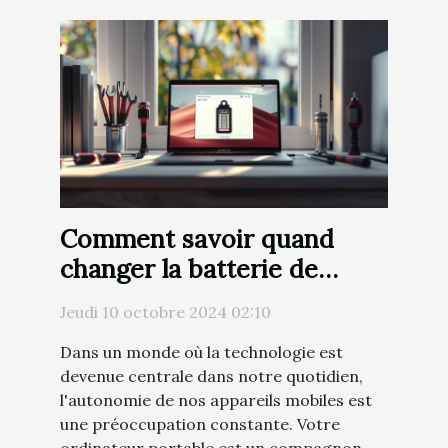
Comment savoir quand
changer la batterie de
votre ordinateur portable
Jeudi 10 octobre 2024 02:10
Dans un monde où la technologie est
devenue centrale dans notre quotidien,
l'autonomie de nos appareils mobiles est
une préoccupation constante. Votre
ordinateur portable est un compagnon