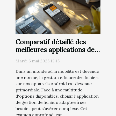
Comparatif détaillé des
meilleures applications de
gestion de fichiers Android
Mardi 6 mai 2025 12:15
en
Dans un monde où la mobilité est devenue
une norme, la gestion efficace des fichiers
sur nos appareils Android est devenue
primordiale. Face à une multitude
d'options disponibles, choisir l'application
de gestion de fichiers adaptée à ses
besoins peut s'avérer complexe. Cet
examen approfondi est...