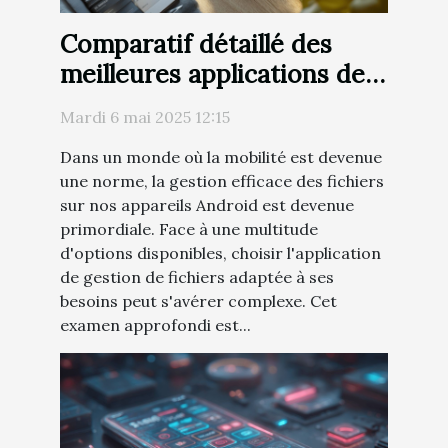
Comparatif détaillé des
meilleures applications de
gestion de fichiers Android
Mardi 6 mai 2025 12:15
en
Dans un monde où la mobilité est devenue
une norme, la gestion efficace des fichiers
sur nos appareils Android est devenue
primordiale. Face à une multitude
d'options disponibles, choisir l'application
de gestion de fichiers adaptée à ses
besoins peut s'avérer complexe. Cet
examen approfondi est...