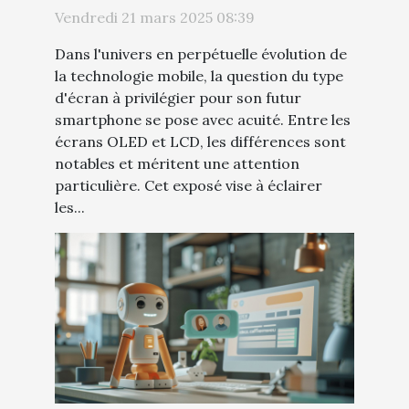
LCD quel choix pour votre
Vendredi 21 mars 2025 08:39
prochain mobile
Dans l'univers en perpétuelle évolution de
la technologie mobile, la question du type
d'écran à privilégier pour son futur
smartphone se pose avec acuité. Entre les
écrans OLED et LCD, les différences sont
notables et méritent une attention
particulière. Cet exposé vise à éclairer
les...