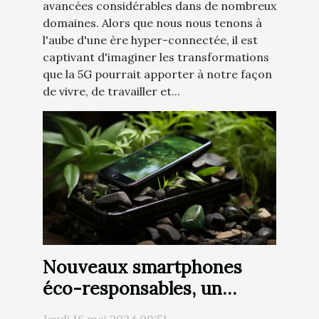
avancées considérables dans de nombreux
domaines. Alors que nous nous tenons à
l'aube d'une ère hyper-connectée, il est
captivant d'imaginer les transformations
que la 5G pourrait apporter à notre façon
de vivre, de travailler et...
Nouveaux smartphones
éco-responsables, un
avenir durable?
Jeudi 16 mai 2024 09:51