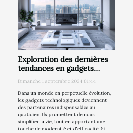
Exploration des dernières
tendances en gadgets
technologiques pour
Dimanche 1 septembre 2024 01:44
améliorer votre quotidien
Dans un monde en perpétuelle évolution,
les gadgets technologiques deviennent
des partenaires indispensables au
quotidien. Ils promettent de nous
simplifier la vie, tout en apportant une
touche de modernité et d'efficacité. Si