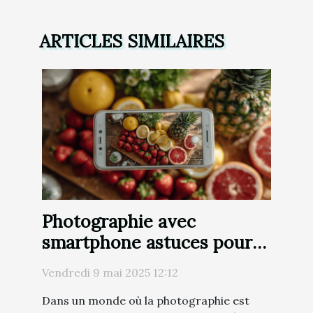
ARTICLES SIMILAIRES
Photographie avec
smartphone astuces pour
capturer des images
Vendredi 9 mai 2025 12:12
professionnelles avec votre
Dans un monde où la photographie est
mobile