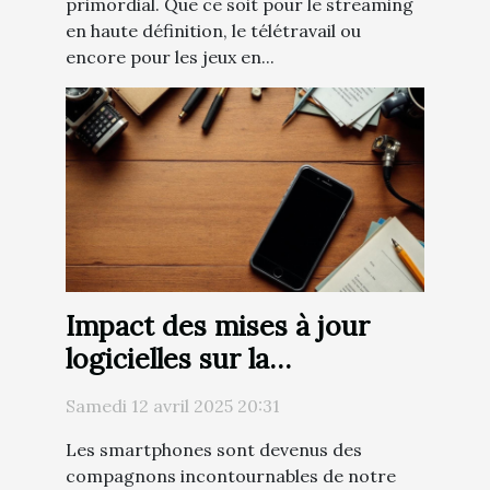
primordial. Que ce soit pour le streaming
en haute définition, le télétravail ou
encore pour les jeux en...
Impact des mises à jour
logicielles sur la
performance des
Samedi 12 avril 2025 20:31
smartphones anciens
Les smartphones sont devenus des
conseils pratiques
compagnons incontournables de notre