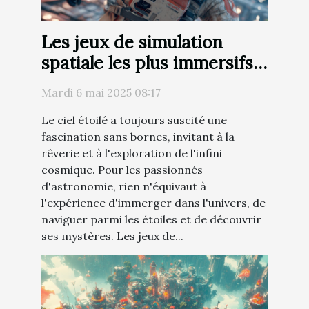
Les jeux de simulation
spatiale les plus immersifs à
découvrir pour les
Mardi 6 mai 2025 08:17
amateurs d'astronomie
Le ciel étoilé a toujours suscité une
fascination sans bornes, invitant à la
rêverie et à l'exploration de l'infini
cosmique. Pour les passionnés
d'astronomie, rien n'équivaut à
l'expérience d'immerger dans l'univers, de
naviguer parmi les étoiles et de découvrir
ses mystères. Les jeux de...