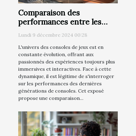
Comparaison des
performances entre les
nouvelles consoles de jeux
Lundi 9 décembre 2024 00:28
L'univers des consoles de jeux est en
constante évolution, offrant aux
passionnés des expériences toujours plus
immersives et interactives. Face à cette
dynamique, il est légitime de s'interroger
sur les performances des dernières
générations de consoles. Cet exposé
propose une comparaison...