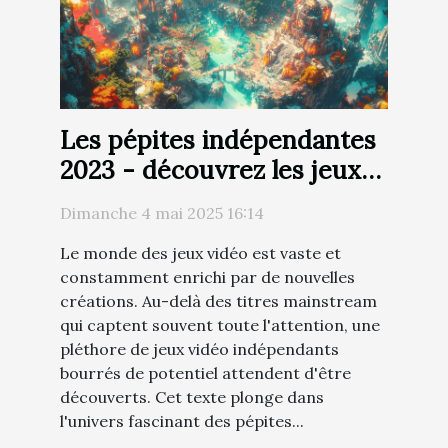
Les pépites indépendantes
2023 - découvrez les jeux
vidéo indie moins connus à
Dimanche 4 mai 2025 16:14
fort potentiel
Le monde des jeux vidéo est vaste et
constamment enrichi par de nouvelles
créations. Au-delà des titres mainstream
qui captent souvent toute l'attention, une
pléthore de jeux vidéo indépendants
bourrés de potentiel attendent d'être
découverts. Cet texte plonge dans
l'univers fascinant des pépites...