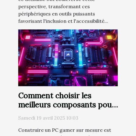
perspective, transformant ces
périphériques en outils puissants
favorisant l'inclusion et l'accessibilité...
Comment choisir les
meilleurs composants pour
votre PC gamer sur mesure
Samedi 19 avril 2025 10:03
Construire un PC gamer sur mesure est