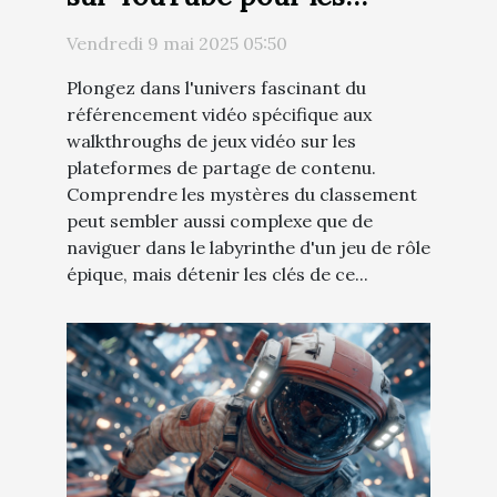
walkthroughs de jeux vidéo
Vendredi 9 mai 2025 05:50
Plongez dans l'univers fascinant du
référencement vidéo spécifique aux
walkthroughs de jeux vidéo sur les
plateformes de partage de contenu.
Comprendre les mystères du classement
peut sembler aussi complexe que de
naviguer dans le labyrinthe d'un jeu de rôle
épique, mais détenir les clés de ce...