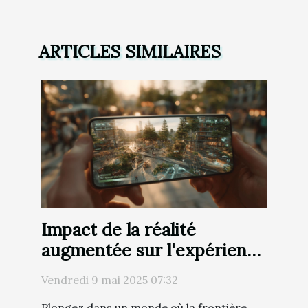
ARTICLES SIMILAIRES
Impact de la réalité
augmentée sur l'expérience
de jeu mobile en 2023
Vendredi 9 mai 2025 07:32
Plongez dans un monde où la frontière